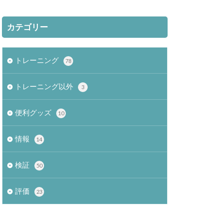
カテゴリー
トレーニング
78
トレーニング以外
3
便利グッズ
10
情報
14
検証
50
評価
23