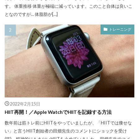
す。 体重推移 体重が極端に減っています。このこと自体は良いこ
となのですが… 体脂肪が[…]
トレーニング
2022年2月15日
HIIT再開！／Apple WatchでHIITを記録する方法
数年前は筋トレ前にHIITをやっていましたが、「HIITでは痩せな
い」と言うHIIT創始者の田畑先生のコメントにショックを受け
(笑)、精神的にもキツいHIITを止めていました。 田畑先生のコメ