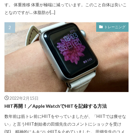
す。 体重推移 体重が極端に減っています。このこと自体は良いこ
となのですが… 体脂肪が[…]
トレーニング
2022年2月15日
HIIT再開！／Apple WatchでHIITを記録する方法
数年前は筋トレ前にHIITをやっていましたが、「HIITでは痩せな
い」と言うHIIT創始者の田畑先生のコメントにショックを受け
(笑)、精神的にもキツいHIITを止めていました。 田畑先生のコメ