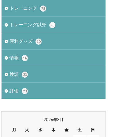
トレーニング
78
トレーニング以外
3
便利グッズ
10
情報
14
検証
50
評価
23
2026年8月
月
火
水
木
金
土
日